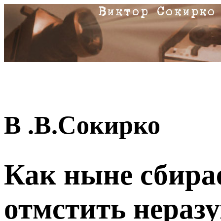
В .В.Сокирко
Как ныне сбира
отмстить нераз