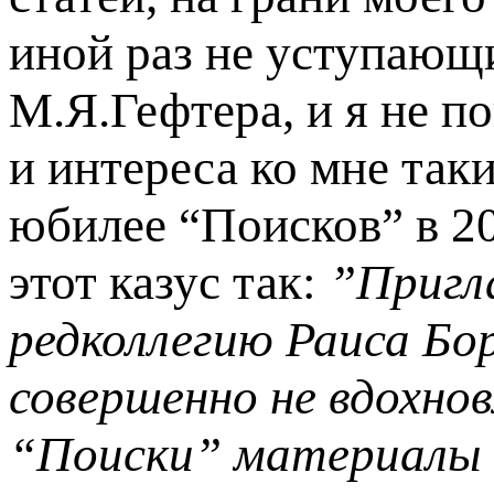
иной раз не уступающи
М.Я.Гефтера, и я не 
и интереса ко мне так
юбилее “Поисков” в 20
этот казус так:
”Пригл
редколлегию Раиса Бо
совершенно не вдохнов
“Поиски” материалы 