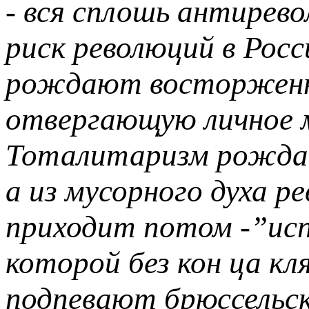
- вся сплошь антирев
риск революций в Росси
рождают восторженн
отвергающую личное м
Тоталитаризм рождае
а из мусорного духа 
приходит потом -”исп
которой без кон ца кл
подпевают брюссельс