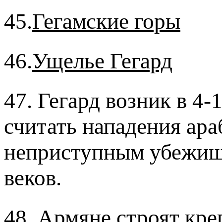
45.
Гегамские горы
46.
Ущелье Гегард
47. Гегард возник в 4-
считать нападения ара
неприступным убежищ
веков.
48. Армяне строят кре