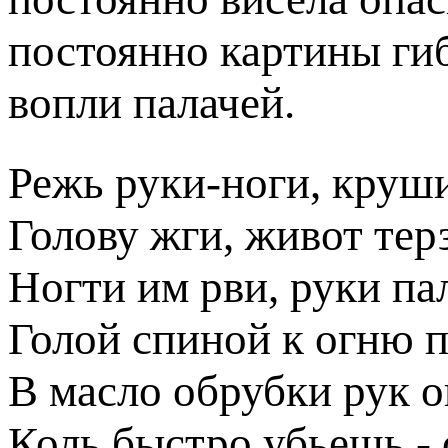
постоянно картины гиб
вопли палачей.
Режь руки-ноги, круши
Голову жги, живот тер
Ногти им рви, руки па
Голой спиной к огню п
В масло обрубки рук о
Коль быстро убьешь -