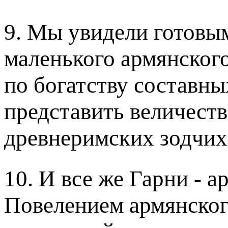
9. Мы увидели готовы
маленького армянского
по богатству составны
представить величеств
древнеримских зодчих
10. И все же Гарни - а
Повелением армянског